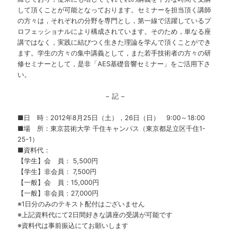
して頂くことが可能となっております。セミナーを担当頂く講師
の方々は，それぞれの分野を専門とし，第一線で活躍しているプ
ロフェッショナルにより構成されています。そのため，単なる座
講ではなく，実践に結びつく生きた理論を学んで頂くことができ
ます。学生の方々の集中講義として，また若手技術者の方々の研
修セミナーとして，是非「AES基礎音響セミナー」をご活用下さ
い。
− 記 −
■日 時：2012年8月25日（土），26日（日） 9:00～18:00
■場 所：東京芸術大学 千住キャンパス（東京都足立区千住1-
25-1）
■資料代：
【学生】会 員： 5,500円
【学生】非会員： 7,500円
【一般】会 員：15,000円
【一般】非会員：27,000円
※1日分のみのテキスト配付はございません
※上記資料代にて2日間好きな講座の受講が可能です
※資料代は事前振込にてお願いします