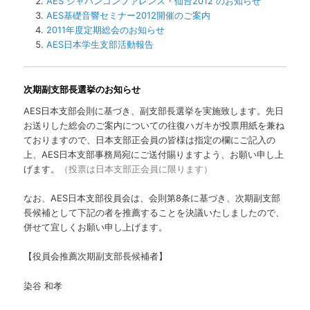
AES ジャパンコンファレンス・仙台2012 のお知らせ
ツ
AES基礎音響セミナー2012開催のご案内
2011年度定期総会のお知らせ
へ
AES日本学生支部活動報告
移
次期副支部長選挙のお知らせ
動
AES日本支部会則に基づき、副支部長選挙を実施致します。先日
お送りした総会のご案内についての往復ハガキが投票用紙を兼ね
ておりますので、日本支部正会員の皆様は指定の欄にご記入の
上、AES日本支部事務局宛にご送付賜りますよう、お願い申し上
げます。
（投票は日本支部正会員に限ります）
なお、AES日本支部役員会は、会則第8条に基づき、次期副支部
長候補として下記の者を推薦することを決議いたしましたので、
併せて宜しくお願い申し上げます。
【役員会推薦次期副支部長候補者】
染谷 和孝