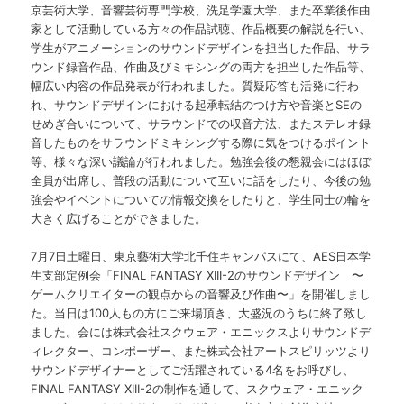
京芸術大学、音響芸術専門学校、洗足学園大学、また卒業後作曲
家として活動している方々の作品試聴、作品概要の解説を行い、
学生がアニメーションのサウンドデザインを担当した作品、サラ
ウンド録音作品、作曲及びミキシングの両方を担当した作品等、
幅広い内容の作品発表が行われました。質疑応答も活発に行わ
れ、サウンドデザインにおける起承転結のつけ方や音楽とSEの
せめぎ合いについて、サラウンドでの収音方法、またステレオ録
音したものをサラウンドミキシングする際に気をつけるポイント
等、様々な深い議論が行われました。勉強会後の懇親会にはほぼ
全員が出席し、普段の活動について互いに話をしたり、今後の勉
強会やイベントについての情報交換をしたりと、学生同士の輪を
大きく広げることができました。
7月7日土曜日、東京藝術大学北千住キャンパスにて、AES日本学
生支部定例会「FINAL FANTASY XIII-2のサウンドデザイン 〜
ゲームクリエイターの観点からの音響及び作曲〜」を開催しまし
た。当日は100人もの方にご来場頂き、大盛況のうちに終了致し
ました。会には株式会社スクウェア・エニックスよりサウンドデ
ィレクター、コンポーザー、また株式会社アートスピリッツより
サウンドデザイナーとしてご活躍されている4名をお呼びし、
FINAL FANTASY XIII-2の制作を通して、スクウェア・エニック