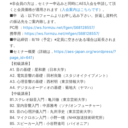
※非会員の方は，セミナー申込みと同時にAES入会を申請して頂
くと会員価格が適用されます（
入会案内はこちらです
）。
■申 込：以下のフォームよりお申し込み下さい。折返し資料代
の振込先をご案内致します。
PC用 ：
https://ws.formzu.net/fgen/S68128557/
携帯用：
https://ws.formzu.net/mfgen/S68128557/
■申込締切：8/19（予定）※定員に空きがある場合は延長されま
す。
■セミナー概要（詳細は，
https://aes-japan.org/wordpress/?
page_id=641
）
【初級講座】
A1. 音の基礎：星和磨（日本大学）
A2. 電気音響の基礎：田村良隆（スタジオイクイプメント）
A3. 心理音響の基礎：西村明（東京情報大学）
A4. デジタルオーディオの基礎：菊地大（ヤマハ）
【中級講座】
B1.ステレオ録音入門：亀川徹（東京芸術大学）
B2. 室内音響入門：中原雅考（ソナ/オンフューチャー）
B3. 音の心理評価入門：丸井淳史（東京芸術大学）
B4. マイクロホン入門：小野一穂（NHK放送技術研究所）
B5. スピーカー入門：小谷野進司（パイオニア）