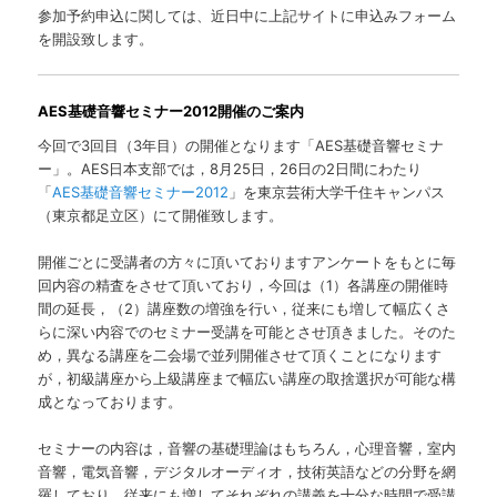
参加予約申込に関しては、近日中に上記サイトに申込みフォーム
を開設致します。
AES基礎音響セミナー2012開催のご案内
今回で3回目（3年目）の開催となります「AES基礎音響セミナ
ー」。AES日本支部では，8月25日，26日の2日間にわたり
「
AES基礎音響セミナー2012
」を東京芸術大学千住キャンパス
（東京都足立区）にて開催致します。
開催ごとに受講者の方々に頂いておりますアンケートをもとに毎
回内容の精査をさせて頂いており，今回は（1）各講座の開催時
間の延長，（2）講座数の増強を行い，従来にも増して幅広くさ
らに深い内容でのセミナー受講を可能とさせ頂きました。そのた
め，異なる講座を二会場で並列開催させて頂くことになります
が，初級講座から上級講座まで幅広い講座の取捨選択が可能な構
成となっております。
セミナーの内容は，音響の基礎理論はもちろん，心理音響，室内
音響，電気音響，デジタルオーディオ，技術英語などの分野を網
羅しており，従来にも増してそれぞれの講義を十分な時間で受講