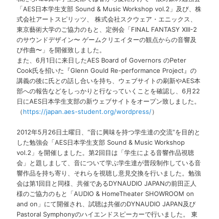
「AES日本学生支部 Sound & Music Workshop vol.2」及び、株
式会社アートスピリッツ、 株式会社スクウェア・エニックス、
東京藝術大学のご協力のもと、定例会「FINAL FANTASY XIII-2
のサウンドデザイン〜 ゲームクリエイターの観点からの音響及
び作曲〜」を開催致しました。
また、6月1日に来日したAES Board of Governors のPeter
Cook氏を招いた『Glenn Gould Re-performance Project』の
講義の後に氏との話し合いを持ち、ウェブサイトの刷新やAES本
部への報告などをしっかりと行なっていくことを確認し、6月22
日にAES日本学生支部の新ウェブサイトをオープン致しました。
（
https://japan.aes-student.org/wordpress/
）
2012年5月26日土曜日、“音に興味を持つ学生達の交流”を目的と
した勉強会「AES日本学生支部 Sound & Music Workshop
vol.2」を開催しました。第2回目は「学生による音響作品視聴
会」と題しまして、音について学ぶ学生達が普段制作している音
響作品を持ち寄り、それらを視聴し意見交換を行いました。勉強
会は第1回目と同様、共催であるDYNAUDIO JAPANの前田正人
様のご協力のもと「AUDIO & HomeTheater SHOWROOM on
and on」にて開催され、試聴は共催のDYNAUDIO JAPAN及び
Pastoral Symphonyのハイエンドスピーカーで行いました。 東