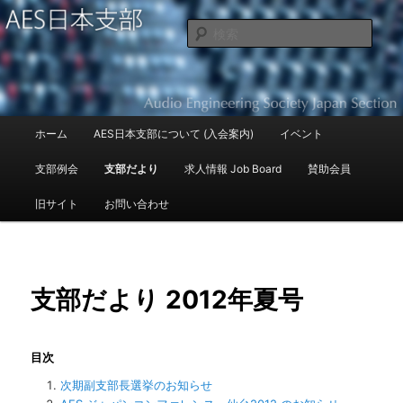
Audio Engineering Society Japan Section
検
索
AES日本支部
メ
ホーム
AES日本支部について (入会案内)
イベント
メ
イ
ン
支部例会
支部だより
求人情報 Job Board
賛助会員
イ
メ
ニ
旧サイト
お問い合わせ
ン
ュ
ー
コ
ン
支部だより 2012年夏号
テ
目次
ン
次期副支部長選挙のお知らせ