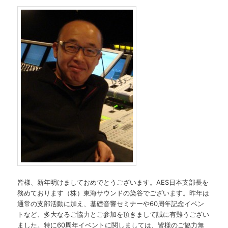
ツ
へ
移
動
皆様、新年明けましておめでとうございます。AES日本支部長を
務めております（株）東海サウンドの染谷でございます。昨年は
通常の支部活動に加え、基礎音響セミナーや60周年記念イベン
トなど、多大なるご協力とご参加を頂きまして誠に有難うござい
ました。特に60周年イベントに関しましては、皆様のご協力無