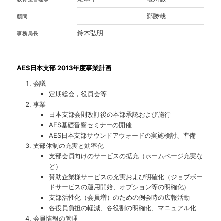
郷勝哉
顧問
鈴木弘明
事務局長
AES日本支部 2013年度事業計画
会議
定期総会，役員会等
事業
日本支部会則改訂後の本部承認および施行
AES基礎音響セミナーの開催
AES日本支部サウンドアウォードの実施検討、準備
支部体制の充実と効率化
支部会員向けのサービスの拡充（ホームページ充実な
ど）
賛助企業様サービスの充実および明確化（ジョブボー
ドサービスの運用開始、オプション等の明確化）
支部活性化（会員増）のための例会時の広報活動
各役員負担の軽減、各役割の明確化、マニュアル化
会員情報の管理