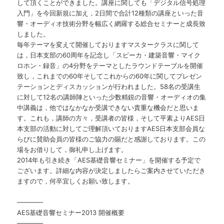
して頂くことができました。講座に関しても「デジタル信号処理
入門」を今回新規に加え，2日間で合計12種類の講座といった音
響・オーディオ技術分野を幅広く網羅する総合セミナーと成長致
しました。
毎年テーマを変えて開催しておりますマスタークラスに関して
は，日本支部の60周年を記念し「スピーカ・建築音響・マイク
ロホン・録音」の4分野をテーマとしたラウンドテーブルを開催
致し，これまでの60年そしてこれからの60年に関してプレゼン
テーションとディスカッションが行われました。58名の受講生
に対して12名の講師陣といった少数精鋭の音響・オーディオの集
中講義は，他ではなかなか受講できない貴重な機会だと思いま
す。これも，講師の方々，受講者の皆様，そして平素よりAES日
本支部の活動に対してご理解頂いておりますAES日本支部会員な
らびに賛助会員の皆様のご協力の賜だと感謝しております。この
場をお借りして，御礼申し上げます。
2014年も引き続き「AES基礎音響セミナー」を開催する予定で
ございます。詳細な内容が決定しましたらご案内させていただき
ますので，何卒宜しくお願い致します。
————
AES基礎音響セミナー2013 開催概要
————