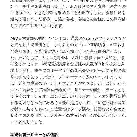
ント」を開催を開催致しました。おかげさまで大変多くの方々の
ご協力の下、大きな成功を収めることが出来ました。会場に足を
運んで頂きました皆様、ご協力各社、各協会の皆様にこの場を借
りて改めて御礼申し上げます。
AES日本支部60周年イベントは、通常のAESカンファレンスなど
と異なり入場無料とし、より多くの方々にご来場頂き、AESおよ
び参画団体、企業様について広く知って頂く事を目的としまし
た。結果として、7つの協賛団体、37社の協賛団体の参加と、ほ
ぼ全てのセミナーや講演が満席となる延べ人数700名を超える入
場者となり、昨今プロオーディオの展示会やアピールする場の非
常に少なくなっていた中、プロオーディオ系のイベントとして
は、近年内注目のイベントとすることができました。また、イベ
ントの内容として講演や機器展示、セミナーの他に、テーマとし
て多くのオーディオ・エンジニアの方々がオーディオの世界に携
わる要因となったであろう音楽に焦点を当て、「原点回帰～音楽
が我々に与えたもの」と位置づけライブ演奏、録音などを含めた
多くの内容を用意し、大変多くの方々に楽しんでいただけたイベ
ントとなりました。
基礎音響セミナーとの併設