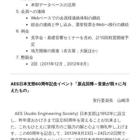
本部データベースの活用
会員への連絡
Webベースでの会員様連絡体制の継続
総会の連絡と申し込み、選挙投票をWebへ移行の継続
例会
見学会・基礎音響セミナーを含め、計10回程度開催予
定
地方開催の推進（名古屋，大阪ほか）
懇親会
2回（2011年12月，2012年8月）
AES日本支部60周年記念イベント「原点回帰～音楽が我々に与
えたもの」
実行委員長 山崎淳
AES (Audio Engineering Society) 日本支部は1952年に設立
し、昨年度おかげさまで設立60周年を迎えることが出来まし
た。これもひとえに皆様方のご協力の賜と心より御礼申し上げま
す。この60周年を記念して、2013年8月23日～24日の2日間で
東京芸術大学千住キャンパスにて「AES日本支部60周年記念イベ