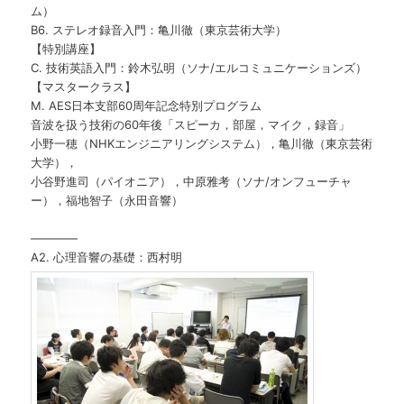
ム）
B6. ステレオ録音入門：亀川徹（東京芸術大学）
【特別講座】
C. 技術英語入門：鈴木弘明（ソナ/エルコミュニケーションズ）
【マスタークラス】
M. AES日本支部60周年記念特別プログラム
音波を扱う技術の60年後「スピーカ，部屋，マイク，録音」
小野一穂（NHKエンジニアリングシステム），亀川徹（東京芸術
大学），
小谷野進司（パイオニア），中原雅考（ソナ/オンフューチャ
ー），福地智子（永田音響）
————
A2. 心理音響の基礎：西村明