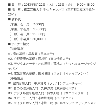
■ 日 時：2013年8月22日（木），23日（金） 9:00～18:00
■ 場 所：東京芸術大学 千住キャンパス（東京都足立区千住1-
25-1）
■ 資料代：
【学生】会 員： 7,000円
【学生】非会員： 10,000円
【一般】会 員：15,000円
【一般】非会員：30,000円
■セミナー概要
【初級講座】
A1. 音の基礎：星和磨（日本大学）
A2. 心理音響の基礎：西村明（東京情報大学）
A3. デジタルオーディオの基礎：菊地大（ヤマハミュージックジ
ャパン）
A4. 電気音響の基礎：田村良隆（スタジオイクイプメント）
【中級講座】
B1. 室内音響入門：中原雅考（ソナ/オンフューチャー）
B2. 音の心理評価入門：丸井淳史（東京芸術大学）
B3. デジタル信号処理入門：鈴木久晴（日本エヴィクサー）
B4. スピーカー入門：小谷野進司（パイオニア）
B5. マイクロホン入門：小野一穂（NHKエンジニアリングシステ