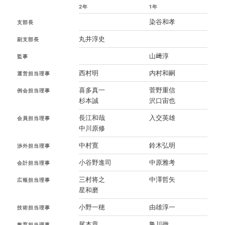
2年
1年
染谷和孝
支部長
丸井淳史
副支部長
山﨑淳
監事
西村明
内村和嗣
運営担当理事
喜多真一
菅野重信
例会担当理事
杉本誠
沢口宙也
長江和哉
入交英雄
会員担当理事
中川原修
中村寛
鈴木弘明
渉外担当理事
小谷野進司
中原雅考
会計担当理事
三村将之
中澤哲矢
広報担当理事
星和磨
小野一穂
由雄淳一
技術担当理事
尾本章
亀川徹
教育担当理事