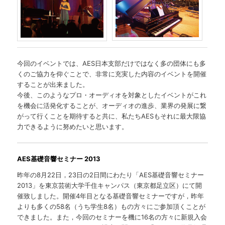
今回のイベントでは、AES日本支部だけではなく多の団体にも多
くのご協力を仰ぐことで、非常に充実した内容のイベントを開催
することが出来ました。
今後、このようなプロ・オーディオを対象としたイベントがこれ
を機会に活発化することが、オーディオの進歩、業界の発展に繋
がって行くことを期待すると共に、私たちAESもそれに最大限協
力できるように努めたいと思います。
AES基礎音響セミナー 2013
昨年の8月22日，23日の2日間にわたり「AES基礎音響セミナー
2013」を東京芸術大学千住キャンパス（東京都足立区）にて開
催致しました。開催4年目となる基礎音響セミナーですが，昨年
よりも多くの58名（うち学生8名）もの方々にご参加頂くことが
できました。また，今回のセミナーを機に16名の方々に新規入会