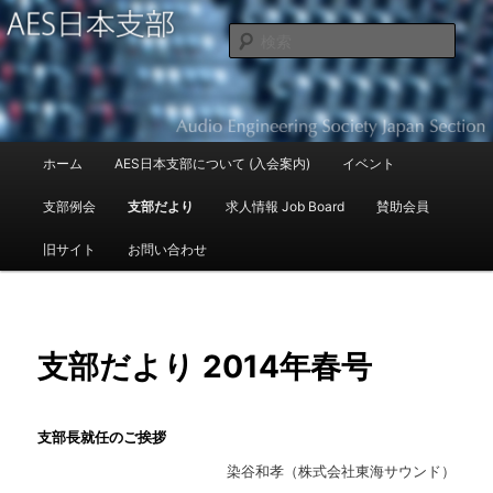
Audio Engineering Society Japan Section
検
索
AES日本支部
メ
ホーム
AES日本支部について (入会案内)
イベント
メ
イ
ン
支部例会
支部だより
求人情報 Job Board
賛助会員
イ
メ
ニ
旧サイト
お問い合わせ
ン
ュ
ー
コ
ン
支部だより 2014年春号
テ
支部長就任のご挨拶
ン
染谷和孝（株式会社東海サウンド）