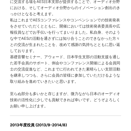
に交流する場をAES日本支部が提供することで、オーディオ分野
における、そしてオーディオ分野からのイノベーション創出のき
っかけとなると考えます。
私はこれまでAESコンファレンスやコンベンションでの技術発表
をさせていただくとともに、開催においては技術発表委員長や広
報役員などでお手伝いを行ってまいりました。私自身、そのよう
な中でAESの活動を通さずには知り合うことのできなかった方々
との交流が生まれたことを、改めて感謝の気持ちとともに思い返
しております。
基礎音響セミナー、アウォード、日本学生支部の活動支援を通し
た若手会員のサポート、例会やコンファレンス開催による会員同
士の交流促進など、これまでに行われてきた素晴らしい支部活動
を継承しつつも、さらに会員の皆様に参加していただけるような
取り組みを進めていきたいと思います。
至らぬ部分も多いかと存じますが、微力ながら日本のオーディオ
技術の活性化に少しでも貢献できれば幸いです。どうぞよろしく
お願い申し上げます。
2013年度役員 (2013/9-2014/8)