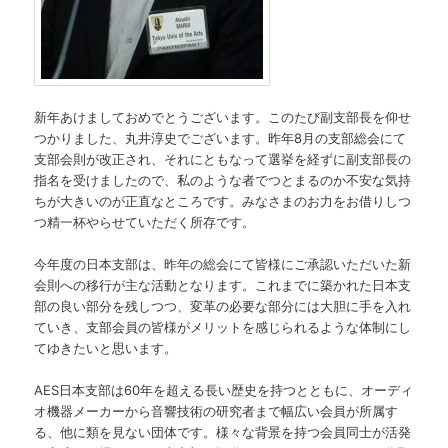
新年あけましておめでとうございます。このたび副支部長を仰せ
つかりました、丸井淳史でございます。昨年8月の支部総会にて
支部会則が改正され、それにともなって選挙を経ずに副支部長の
指名を受けましたので、私のような者でつとまるのか不安な気持
ちが大きいのが正直なところです。みなさまのお力をお借りしつ
つ精一杯やらせていただく所存です。
今年度の日本支部は、昨年の総会にて皆様にご承認いただいた新
会則への移行が主な活動となります。これまでに築かれた日本支
部の良い部分を残しつつ、変革の必要な部分には大胆に手を入れ
ていき、支部会員の皆様がメリットを感じられるような体制にし
てゆきたいと思います。
AES日本支部は60年を超える長い歴史を持つとともに、オーディ
オ機器メーカーから音響技術の研究者まで幅広い会員が所属す
る、他に類を見ない団体です。様々な背景を持つ会員同士が活発