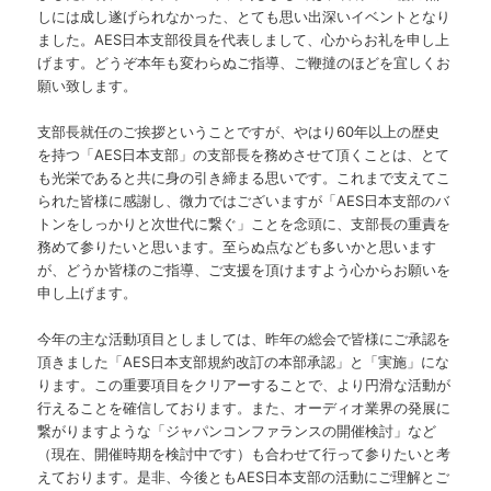
しには成し遂げられなかった、とても思い出深いイベントとなり
ました。AES日本支部役員を代表しまして、心からお礼を申し上
げます。どうぞ本年も変わらぬご指導、ご鞭撻のほどを宜しくお
願い致します。
支部長就任のご挨拶ということですが、やはり60年以上の歴史
を持つ「AES日本支部」の支部長を務めさせて頂くことは、とて
も光栄であると共に身の引き締まる思いです。これまで支えてこ
られた皆様に感謝し、微力ではございますが「AES日本支部のバ
トンをしっかりと次世代に繋ぐ」ことを念頭に、支部長の重責を
務めて参りたいと思います。至らぬ点なども多いかと思います
が、どうか皆様のご指導、ご支援を頂けますよう心からお願いを
申し上げます。
今年の主な活動項目としましては、昨年の総会で皆様にご承認を
頂きました「AES日本支部規約改訂の本部承認」と「実施」にな
ります。この重要項目をクリアーすることで、より円滑な活動が
行えることを確信しております。また、オーディオ業界の発展に
繋がりますような「ジャパンコンファランスの開催検討」など
（現在、開催時期を検討中です）も合わせて行って参りたいと考
えております。是非、今後ともAES日本支部の活動にご理解とご