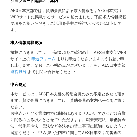
ジョブボード開設のご案内
AES日本支部では，賛助会員による求人情報を，AES日本支部
WEBサイトに掲載するサービスを始めました。下記求人情報掲載
要項をご覧いただき，ご活用を是非ご検討いただければ幸いで
す。
求人情報掲載要項
掲載につきましては、下記要項をご確認の上、AES日本支部WEB
サイト上の
申込フォーム
よりお申込くださいますようお願い申
し上げます。なお、ご不明の点がございましたら、AES日本支部
運営担当
までお問い合わせください。
申込規定
本サービスは，AES日本支部の賛助会員のみの限定とさせて頂き
ます。賛助会員につきましては，賛助会員の案内ページをご覧く
ださい。
お申込いただく業務内容に制限はありませんが、できるだけ音響
に関係のある求人とさせていただきます。職業安定法、最低賃金
法、労働基準法、民法など各法令の禁止事項に抵触しないようご
留意ください。申込頂いた内容に関してAES日本支部で審査の