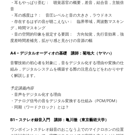
・耳もやっぱり歪む： 聴覚器官の概要，差音，結合音，主観倍
音
・耳の感度は？： 音圧レベルと音の大きさ，ラウドネス
・存在するはずの音が聴こえない： 臨界帯域，周波数マスキン
グ，時間マスキング
・音の空間的印象を規定する要因： 方向知覚，先行音効果，強
度差時間差補充，拡がり感と見かけの音源の幅
A4 – デジタルオーディオの基礎 講師：菊地大（ヤマハ）
音響技術の初心者を対象に，音をデジタル化する理由や変換の仕
組み，デジタルシステムを構築する際の注意点などをわかりやす
く解説します。
予定講義内容
・音声をデジタル化する理由
・アナログ信号の音をデジタル変換する仕組み（PCM/PDM）
・同期（ワードクロック）とは？
B1 – ステレオ録音入門 講師：亀川徹（東京藝術大学）
ワンポイントステレオ録音のおこなう上でのマイクロホンの位置