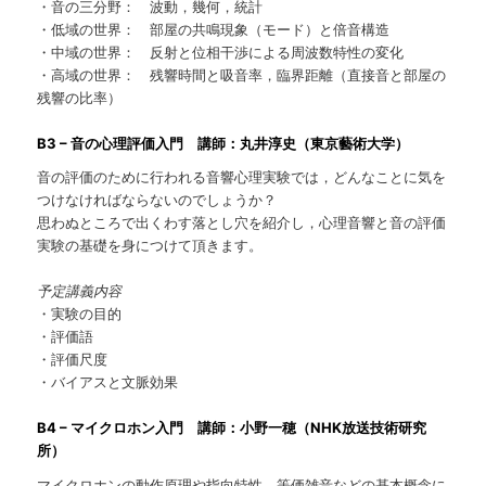
・音の三分野： 波動，幾何，統計
・低域の世界： 部屋の共鳴現象（モード）と倍音構造
・中域の世界： 反射と位相干渉による周波数特性の変化
・高域の世界： 残響時間と吸音率，臨界距離（直接音と部屋の
残響の比率）
B3 – 音の心理評価入門 講師：丸井淳史（東京藝術大学）
音の評価のために行われる音響心理実験では，どんなことに気を
つけなければならないのでしょうか？
思わぬところで出くわす落とし穴を紹介し，心理音響と音の評価
実験の基礎を身につけて頂きます。
予定講義内容
・実験の目的
・評価語
・評価尺度
・バイアスと文脈効果
B4 – マイクロホン入門 講師：小野一穂（NHK放送技術研究
所）
マイクロホンの動作原理や指向特性，等価雑音などの基本概念に