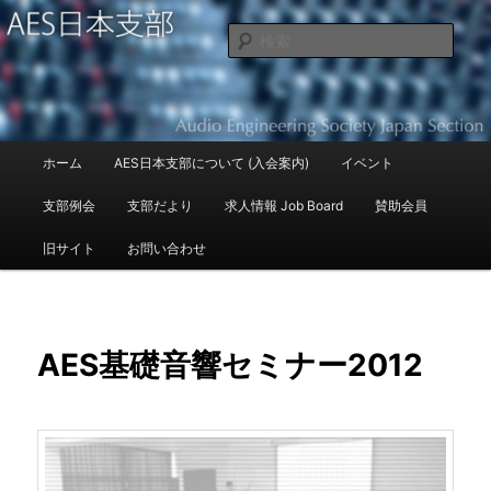
Audio Engineering Society Japan Section
検
索
AES日本支部
メ
ホーム
AES日本支部について (入会案内)
イベント
メ
イ
ン
支部例会
支部だより
求人情報 Job Board
賛助会員
イ
メ
ニ
旧サイト
お問い合わせ
ン
ュ
ー
コ
ン
AES基礎音響セミナー2012
テ
ン