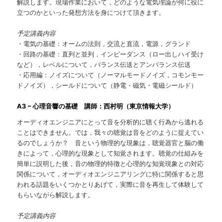
解説します。現場作業において，どのような電気理論が何に役に
立つのかといった発想方法を身につけて頂きます。
予定講義内容
・電気の基礎：オームの法則，交流と直流，電源，グランド
・回路の基礎：直列と並列，インピーダンス（ロー出しハイ受け
など），レベルについて，バランス伝送とアンバランス伝送
・応用編：ノイズについて（ノーマルモードノイズ，コモンモー
ドノイズ），シールドについて（静電・磁気・電磁シールド）
A3 – 心理音響の基礎 講師：西村明（東京情報大学）
オーディオエンジニアにとって音を分析的に聴く行為から逃れる
ことはできません。では，我々の聴覚は音をどのように捉えてい
るのでしょうか？ 音という物理的な現象は，聴覚器官と脳の働
きによって，心理的な現象として知覚されます。聴覚の仕組みを
簡単に説明した後，音の物理的特徴と心理的な知覚現象との対応
関係について，オーディオエンジニアリングに特に関係すると思
われる話題をいくつかとりあげて，実際に音を再生して体験して
もらいながら解説します。
予定講義内容