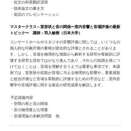
・短文の和英翻訳演習
・技術論文の書き方
・英語のプレゼンテーション
マスタークラス – 室形状と音の関係〜室内音響と音場評価の最新
トピック〜 講師：羽入敏樹（日本大学）
コンサートホールやスタジオの音響評価に関しては，いくつもの
個人的な印象評価の蓄積が総合的な評価とされることがありま
す。しかし，音場を物理的な側面から解析する研究や客観的に評
価する研究も現在ではかなり進んであり，それらの知識を身につ
けておくことは，音場を理解するうえでは重要な事項です。本講
座では，室形状や拡散が音場に与える物理的な影響や，要素感覚
と総合評価など音場を客観的に評価するための手法など，室内音
響学や音場評価に関する最近の研究成果を解説します。
予定講義内容
・空間の形と音の関係
・音の物理量と心理量
・音場理論の未解決問題 他