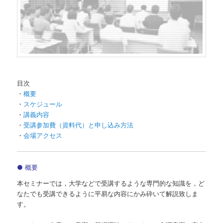
ツ
へ
移
動
目次
・
概要
・
スケジュール
・
講義内容
・
受講参加費（資料代）と申し込み方法
・
会場アクセス
● 概要
本セミナーでは，大学などで受講するような専門的な知識を，ど
なたでも受講できるように平易な内容にかみ砕いて解説致しま
す。