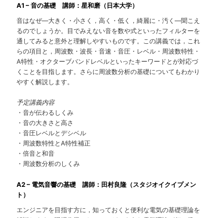
A1 – 音の基礎 講師：星和磨（日本大学）
音はなぜ―大きく・小さく，高く・低く，綺麗に・汚く―聞こえ
るのでしょうか。目でみえない音を数や式といったフィルターを
通してみると意外と理解しやすいものです。この講義では，これ
らの項目と，周波数・波長・音速・音圧・レベル・周波数特性・
A特性・オクターブバンドレベルといったキーワードとが対応づ
くことを目指します。さらに周波数分析の基礎についてもわかり
やすく解説します。
予定講義内容
・音が伝わるしくみ
・音の大きさと高さ
・音圧レベルとデシベル
・周波数特性とA特性補正
・倍音と和音
・周波数分析のしくみ
A2 – 電気音響の基礎 講師：田村良隆（スタジオイクイプメン
ト）
エンジニアを目指す方に，知っておくと便利な電気の基礎理論を