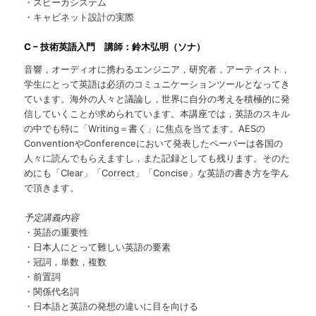
・スピーカシステム
・キャビネット設計の実際
C – 技術英語入門 講師：鈴木弘明（ソナ）
音響，オーディオに携わるエンジニア，研究者，アーティスト，
学生にとって英語は必須のコミュニケーションツールとなってき
ています。海外の人々と議論し，世界に自分の考えを積極的に発
信していくことが求められています。本講座では，英語のスキル
の中でも特に「Writing＝書く」に焦点を当てます。AESの
ConventionやConferenceにおいて発表したペーパーは各国の
人々に読んでもらえますし，また記録としても残ります。そのた
めにも「Clear」「Correct」「Concise」な英語の書き方を学ん
で頂きます。
予定講義内容
・英語の重要性
・日本人にとって難しい英語の要素
・冠詞，単数，複数
・前置詞
・関係代名詞
・日本語と英語の発想の違いに目を向ける