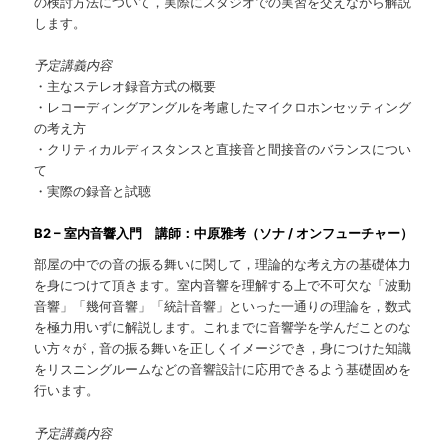
の検討方法について，実際にスタジオでの実習を交えながら解説
します。
予定講義内容
・主なステレオ録音方式の概要
・レコーディングアングルを考慮したマイクロホンセッティング
の考え方
・クリティカルディスタンスと直接音と間接音のバランスについ
て
・実際の録音と試聴
B2 – 室内音響入門 講師：中原雅考（ソナ / オンフューチャー）
部屋の中での音の振る舞いに関して，理論的な考え方の基礎体力
を身につけて頂きます。室内音響を理解する上で不可欠な「波動
音響」「幾何音響」「統計音響」といった一通りの理論を，数式
を極力用いずに解説します。これまでに音響学を学んだことのな
い方々が，音の振る舞いを正しくイメージでき，身につけた知識
をリスニングルームなどの音響設計に応用できるよう基礎固めを
行います。
予定講義内容