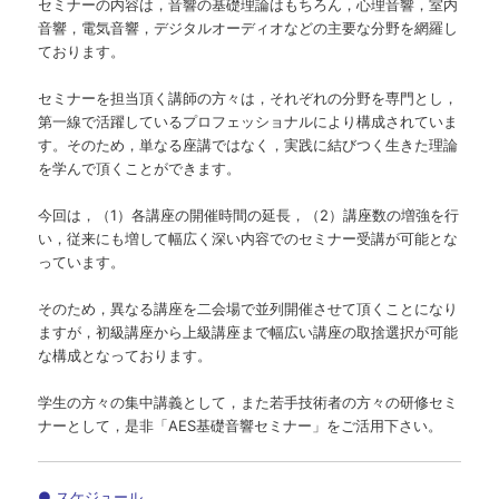
セミナーの内容は，音響の基礎理論はもちろん，心理音響，室内
音響，電気音響，デジタルオーディオなどの主要な分野を網羅し
ております。
セミナーを担当頂く講師の方々は，それぞれの分野を専門とし，
第一線で活躍しているプロフェッショナルにより構成されていま
す。そのため，単なる座講ではなく，実践に結びつく生きた理論
を学んで頂くことができます。
今回は，（1）各講座の開催時間の延長，（2）講座数の増強を行
い，従来にも増して幅広く深い内容でのセミナー受講が可能とな
っています。
そのため，異なる講座を二会場で並列開催させて頂くことになり
ますが，初級講座から上級講座まで幅広い講座の取捨選択が可能
な構成となっております。
学生の方々の集中講義として，また若手技術者の方々の研修セミ
ナーとして，是非「AES基礎音響セミナー」をご活用下さい。
● スケジュール