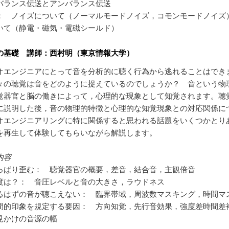
バランス伝送とアンバランス伝送
： ノイズについて（ノーマルモードノイズ，コモンモードノイズ
いて（静電・磁気・電磁シールド）
の基礎 講師：西村明（東京情報大学）
オエンジニアにとって音を分析的に聴く行為から逃れることはでき
々の聴覚は音をどのように捉えているのでしょうか？ 音という物
覚器官と脳の働きによって，心理的な現象として知覚されます。聴
に説明した後，音の物理的特徴と心理的な知覚現象との対応関係に
オエンジニアリングに特に関係すると思われる話題をいくつかとり
を再生して体験してもらいながら解説します。
内容
っぱり歪む： 聴覚器官の概要，差音，結合音，主観倍音
度は？： 音圧レベルと音の大きさ，ラウドネス
るはずの音が聴こえない： 臨界帯域，周波数マスキング，時間マ
間的印象を規定する要因： 方向知覚，先行音効果，強度差時間差
見かけの音源の幅