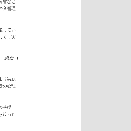
音響など
の音響理
躍してい
なく，実
る【総合コ
より実践
音の心理
の基礎」
を絞った