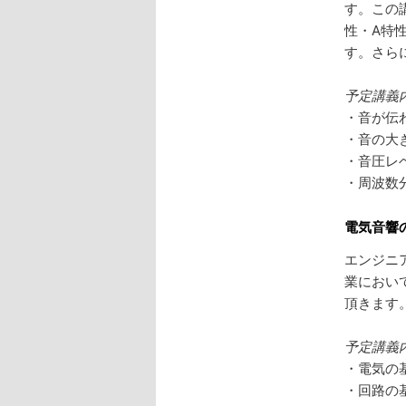
す。この
性・A特
す。さら
予定講義
・音が伝
・音の大
・音圧レ
・周波数
電気音響
エンジニ
業におい
頂きます
予定講義
・電気の
・回路の