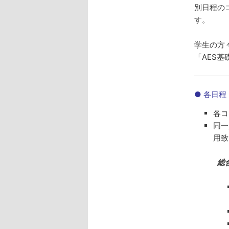
別日程の
す。
学生の方
「AES
● 各日
各コ
同一
用致
総