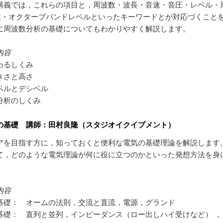
講義では，これらの項目と，周波数・波長・音速・音圧・レベル・
性・オクターブバンドレベルといったキーワードとが対応づくこと
に周波数分析の基礎についてもわかりやすく解説します。
内容
わるしくみ
きさと高さ
ベルとデシベル
分析のしくみ
の基礎 講師：田村良隆（スタジオイクイプメント）
アを目指す方に，知っておくと便利な電気の基礎理論を解説します
て，どのような電気理論が何に役に立つのかといった発想方法を身
。
内容
基礎： オームの法則，交流と直流，電源，グランド
基礎： 直列と並列，インピーダンス（ロー出しハイ受けなど） ，