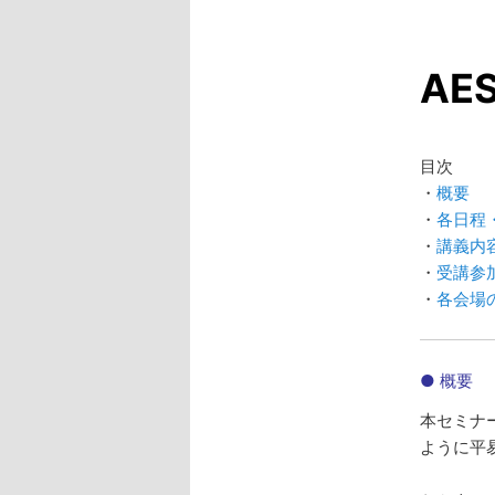
ュ
ー
コ
AE
ン
テ
目次
・
概要
ン
・
各日程
・
講義内
ツ
・
受講参
・
各会場
へ
移
● 概要
本セミナ
動
ように平