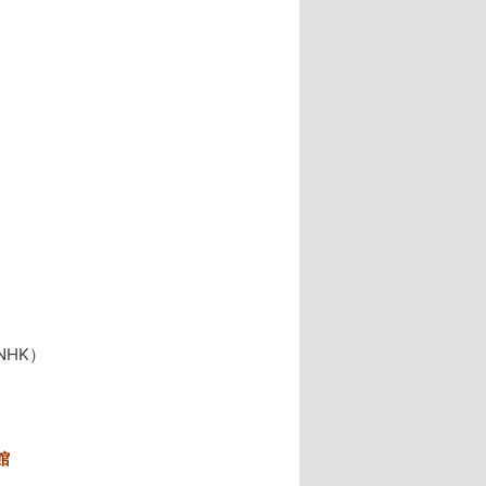
さ
NHK）
館