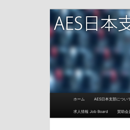
Audio Engineering Society J
AES日本支部
メ
ホーム
AES日本支部について
メ
イ
ン
求人情報 Job Board
賛助会
イ
メ
ニ
ン