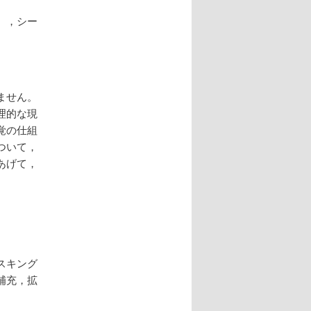
），シー
ません。
理的な現
覚の仕組
ついて，
あげて，
スキング
補充，拡