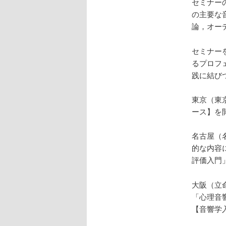
セミナー
の主要な
論，オー
セミナー
るプロフ
践に結び
東京（東
ース】を
名古屋（
的な内容
評価入門
大阪（立
「心理音
【音響学