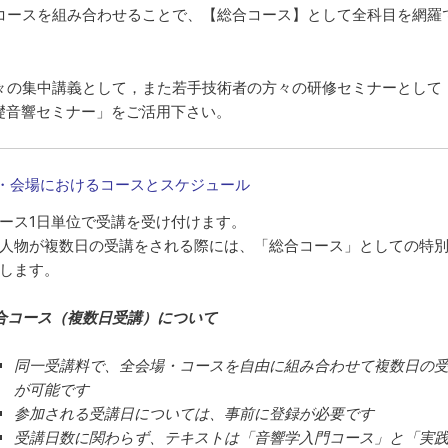
コースを組み合わせることで、【総合コース】として全科目を網羅
々の集中講義として，また若手技術者の方々の研修セミナーとして
基礎音響セミナー」をご活用下さい。
程・会場におけるコースとスケジュール
ース1日単位で受講を受け付けます。
人物が複数日の受講をされる際には、「総合コース」としての特
します。
合コース（複数日受講）について
同一受講料で、全会場・コースを自由に組み合わせて複数日の
が可能です
参加される受講日については、事前に登録が必要です
受講日数に関わらず、テキストは「音響学入門コース」と「実