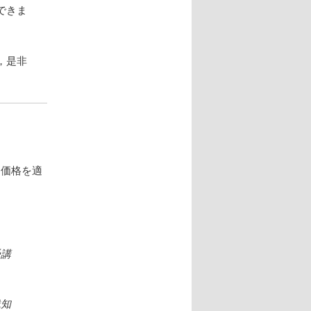
できま
，是非
別価格を適
受講
践知