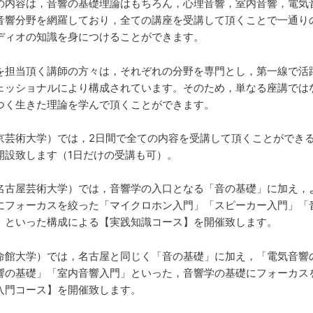
の内容は，音響の基礎理論はもちろん，心理音響，室内音響，電気
音響分野を網羅しており，全ての講座を受講して頂くことで一通り
ディオの知識を身につけることができます。
を担当頂く講師の方々は，それぞれの分野を専門とし，第一線で活
ェッショナルにより構成されています。そのため，単なる座講では
つく生きた理論を学んで頂くことができます。
京芸術大学）では，2日間で全ての内容を受講して頂くことができ
開設致します（1日だけの受講も可）。
名古屋芸術大学）では，音響学の入口となる「音の基礎」に加え，
にフォーカスを絞った「マイクロホン入門」「スピーカー入門」「
」といった構成による【実践知識コース】を開催致します。
命館大学）では，名古屋と同じく「音の基礎」に加え，「電気音響
響の基礎」「室内音響入門」といった，音響学の基礎にフォーカス
入門コース】を開催致します。