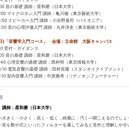
11:00 音の基礎 講師：星和磨（日本大学）
～13:00 マイクロホン入門 講師：亀川徹（東京藝術大学）
～15:50 スピーカー入門 講師：小谷野進司（パイオニア）
～17:30 音の心理評価入門 講師：丸井淳史（東京藝術大学）
日(日)「音響学入門コース」 会場：立命館 大阪キャンパス
:40 受付・ガイダンス
11:05 音の基礎 講師：星和磨（日本大学）
～12:40 心理音響の基礎 講師：西村明（東京情報大学）
～15:10 電気音響の基礎 講師：田村良隆（スタジオイクイプメント）
～17:10 室内音響入門 講師：中原雅考（ソナ／オンフューチャー）
容
 講師：星和磨（日本大学）
―大きく・小さく，高く・低く，綺麗に・汚く—聞こえるのでしょ
い音を数や式といったフィルターを通してみると意外と理解しやす