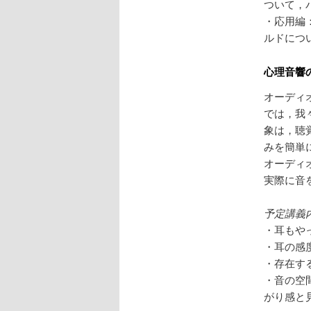
ついて，
・応用編
ルドにつ
心理音響
オーディ
では，我
象は，聴
みを簡単
オーディ
実際に音
予定講義
・耳もや
・耳の感
・存在す
・音の空
がり感と