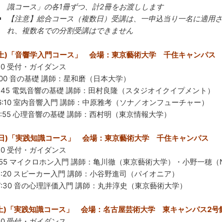
識コース」の各1冊ずつ、計2冊をお渡しします
【注意】総合コース（複数日）受講は、一申込当り一名に適用
れ、複数名での分割受講はできません
日(土)「音響学入門コース」 会場：東京藝術大学 千住キャンパス
:30 受付・ガイダンス
11:00 音の基礎 講師：星和磨（日本大学）
～12:45 電気音響の基礎 講師：田村良隆（スタジオイクイプメント）
～16:10 室内音響入門 講師：中原雅考（ソナ／オンフューチャー）
～17:55 心理音響の基礎 講師：西村明（東京情報大学）
日(日)「実践知識コース」 会場：東京藝術大学 千住キャンパス
:30 受付・ガイダンス
11:55 マイクロホン入門 講師：亀川徹（東京藝術大学）・小野一穂（
～15:20 スピーカー入門 講師：小谷野進司（パイオニア）
～17:30 音の心理評価入門 講師：丸井淳史（東京藝術大学）
日(土)「実践知識コース」 会場：名古屋芸術大学 東キャンパス2号
:30 受付・ガイダンス