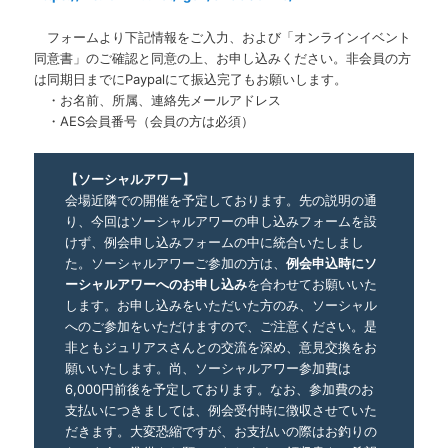
フォームより下記情報をご入力、および「オンラインイベント
同意書」のご確認と同意の上、お申し込みください。非会員の方
は同期日までにPaypalにて振込完了もお願いします。
・お名前、所属、連絡先メールアドレス
・AES会員番号（会員の方は必須）
【ソーシャルアワー】
会場近隣での開催を予定しております。先の説明の通
り、今回はソーシャルアワーの申し込みフォームを設
けず、例会申し込みフォームの中に統合いたしまし
た。ソーシャルアワーご参加の方は、
例会申込時にソ
ーシャルアワーへのお申し込み
を合わせてお願いいた
します。お申し込みをいただいた方のみ、ソーシャル
へのご参加をいただけますので、ご注意ください。是
非ともジュリアスさんとの交流を深め、意見交換をお
願いいたします。尚、ソーシャルアワー参加費は
6,000円前後を予定しております。なお、参加費のお
支払いにつきましては、例会受付時に徴収させていた
だきます。大変恐縮ですが、お支払いの際はお釣りの