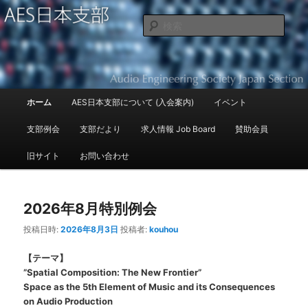
Audio Engineering Society Japan Section
検
索
AES日本支部
メ
ホーム
AES日本支部について (入会案内)
イベント
メ
サ
イ
ン
支部例会
支部だより
求人情報 Job Board
賛助会員
イ
ブ
メ
ニ
旧サイト
お問い合わせ
ン
コ
ュ
ー
コ
ン
2026年8月特別例会
ン
テ
投稿日時:
2026年8月3日
投稿者:
kouhou
テ
ン
【テーマ】
”Spatial Composition: The New Frontier”
ン
ツ
Space as the 5th Element of Music and its Consequences
on Audio Production