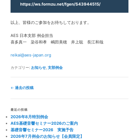
https://ws.formzu.net/fgen/S43944515/
以上、皆様のご参加をお待ちしております。
AES 日本支部 例会担当
喜多真一 染谷和孝 嶋田美穂 井上聡 長江和哉
reikai@aes-japan.org
カテゴリー:
お知らせ
,
支部例会
投
←
過去の投稿
稿
ナ
ビ
最近の投稿
ゲ
2026年8月特別例会
ー
AES基礎音響セミナー2026のご案内
シ
基礎音響セミナー2026 実施予告
ョ
2026年7月例会のお知らせ【会員限定】