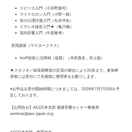
スピーカ入門（小谷野進司）
マイクロホン入門（小野一穂）
音の心理評価入門（丸井淳史）
ステレオ録音入門★（亀川徹）
室内音響入門（中原雅考）
実用講座（マスタークラス）
AoIP技術と活用例（仮題）（木村貴史，井上聡）
★スタジオ／録音調整室の定員の都合により20名まで。参加希
望者には受付にて先着順に整理券をお配りします。
※お申込み受付開始時期につきましては、2026年7月17日頃を予
定しております。
【お問合せ】AES日本支部 基礎音響セミナー事務局
seminar@aes-japan.org