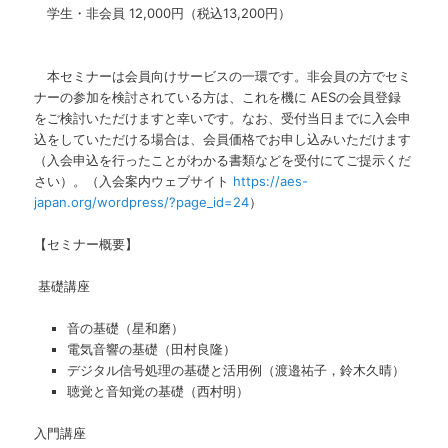
学生・非会員 12,000円（税込13,200円）
本セミナーは会員向けサービスの一環です。非会員の方でセミ
ナーの参加を検討されている方は、これを機に AESの会員登録
をご検討いただけますと幸いです。なお、受付当日までに入会申
込をしていただける場合は、会員価格でお申し込みいただけます
（入会申込を行ったことがわかる書類などを受付にてご提示くだ
さい）。（入会案内ウェブサイト
https://aes-
japan.org/wordpress/?page_id=24
）
【セミナー概要】
基礎講座
音の基礎（星和磨）
電気音響の基礎（田村良隆）
デジタル信号処理の基礎と活用例（渡邉祐子，鈴木久晴）
聴覚と音知覚の基礎（西村明）
入門講座