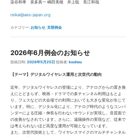
染谷和孝 喜多真一 嶋田美穂 井上聡 長江和哉
reikai@aes-japan.org
カテゴリー:
お知らせ
,
支部例会
2026年6月例会のお知らせ
投稿日時:
2026年5月25日
投稿者:
kouhou
【テーマ】デジタルワイヤレス運用と次世代の動向
近年、デジタルワイヤレスの登場により、アナログからの置き換
えにとどまらず、映画・ドラマでの多チャンネル利用はもとよ
り、フェスなどの大会場での利用においても大きな変化が生じて
います。特に、デジタル化により、アナログ時代のようなコンパ
ンダーによる圧縮・伸長を行わないサウンドが実現し、音質面で
の改善がなされています。さらに、遠隔操作の実現など、従来で
は考えられないほど高度な運用が可能となっています。
また、次世代技術として、ワイヤレスマイクのマルチチャンネル