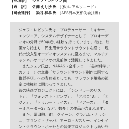
【登壇者】
ジェフ・レビソン 氏
【通 訳】 佐藤 えり沙 氏
（(株)レアルソニード）
【司会進行】 染谷 和孝
氏
（AES日本支部例会担当）
ジェフ・レビソン氏は、プロデューサー、ミキサー、
エンジニア、システムデザイナーとして、プロオーデ
ィオの分野で50年近い経験を持っています。彼は、映
画から始まり、民生用サラウンドサウンドを経て、現
代の没入型オーディオシステムに至るまで、マルチチ
ャンネルオーディオの最前線で活躍してきました。
またジェフ氏は、NARAS（全米レコード芸術科学ア
カデミー）の文書「サラウンドサウンド制作に関する
推奨事項」への寄稿者としても、サラウンド規格の策
定に積極的に関わってきました。
彼の映画プロジェクトには、『シンドラーのリス
ト』、『フォレスト・ガンプ』、『アポロ13』、『カ
ジノ』、『トゥルー・ライズ』、『ドアーズ』、『タ
ーミネーター2』など、数多くの作品が含まれます。
また、冨田勲、BT、クイーン、グラハム・ナッシ
ュ、フランク・ザッパ、アーロ・ガスリー、インセイ
ン・クラウン・ポッセとの音楽プロジェクトも高い評