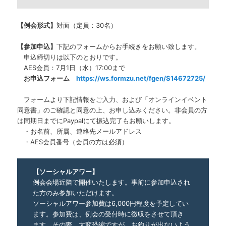
【例会形式】
対面（定員：30名）
【参加申込】
下記のフォームからお手続きをお願い致します。
申込締切りは以下のとおりです。
AES会員：7月1日（水）17:00まで
お申込フォーム
https://ws.formzu.net/fgen/S14672725/
フォームより下記情報をご入力、および「オンラインイベント
同意書」のご確認と同意の上、お申し込みください。非会員の方
は同期日までにPaypalにて振込完了もお願いします。
・お名前、所属、連絡先メールアドレス
・AES会員番号（会員の方は必須）
【ソーシャルアワー】
例会会場近隣で開催いたします。事前に参加申込され
た方のみ参加いただけます。
ソーシャルアワー参加費は6,000円程度を予定してい
ます。参加費は、例会の受付時に徴収をさせて頂き
ます。その際、大変恐縮ですが、お釣りが出ないよう