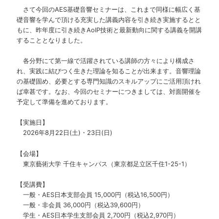
さて今回のAES基礎音響セミナーは、これまで同様に幅広く基
礎音響を学んで頂ける充実した講義内容を引き続き実施するとと
もに、昨年度に引き続きAoIP技術と最新動向に関する講義を開講
することとなりました。
各分野にて第一線で活躍されている講師の方々により構成さ
れ、実践に結びつく生きた理論を知ることが出来ます。音響理論
の基礎固め、必要とする専門知識のスキルアップにご活用頂けれ
ば幸甚です。なお、今回のセミナーにつきましては、対面開催を
予定して準備を進めております。
【実施日】
2026年8月22日(土)・23日(日)
【会場】
東京藝術大学 千住キャンパス（東京都足立区千住1-25-1）
【受講費】
一般・AES日本支部会員 15,000円（税込16,500円）
一般・非会員 36,000円（税込39,600円）
学生・AES日本学生支部会員 2,700円（税込2,970円）