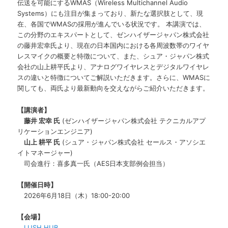
伝送を可能にするWMAS（Wireless Multichannel Audio
Systems）にも注目が集まっており、新たな選択肢として、現
在、各国でWMASの採用が進んでいる状況です。 本講演では、
この分野のエキスパートとして、ゼンハイザージャパン株式会社
の藤井宏幸氏より、現在の日本国内における各周波数帯のワイヤ
レスマイクの概要と特徴について、また、シュア・ジャパン株式
会社の山上耕平氏より、アナログワイヤレスとデジタルワイヤレ
スの違いと特徴についてご解説いただきます。さらに、WMASに
関しても、両氏より最新動向を交えながらご紹介いただきます。
【講演者】
藤井 宏幸 氏
(ゼンハイザージャパン株式会社 テクニカルアプ
リケーションエンジニア)
山上 耕平 氏
(シュア・ジャパン株式会社 セールス・アソシエ
イトマネージャー)
司会進行：喜多真一氏（AES日本支部例会担当）
【開催日時】
2026年6月18日（木）18:00-20:00
【会場】
LUSH HUB