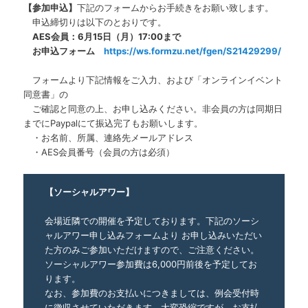
【参加申込】
下記のフォームからお手続きをお願い致します。
申込締切りは以下のとおりです。
AES会員：6月15日（月）17:00まで
お申込フォーム
https://ws.formzu.net/fgen/S21429299/
フォームより下記情報をご入力、および「オンラインイベント
同意書」の
ご確認と同意の上、お申し込みください。非会員の方は同期日
までにPaypalにて振込完了もお願いします。
・お名前、所属、連絡先メールアドレス
・AES会員番号（会員の方は必須）
【ソーシャルアワー】
会場近隣での開催を予定しております。下記のソーシ
ャルアワー申し込みフォームより お申し込みいただい
た方のみご参加いただけますので、ご注意ください。
ソーシャルアワー参加費は6,000円前後を予定してお
ります。
なお、参加費のお支払いにつきましては、例会受付時
に徴収させていただきます。大変恐縮ですが、お支払