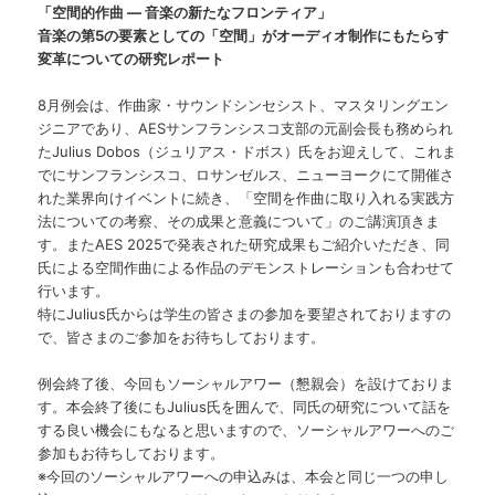
ツ
へ
「空間的作曲 ― 音楽の新たなフロンティア」
音楽の第5の要素としての「空間」がオーディオ制作にもたらす
へ
移
変革についての研究レポート
移
動
8月例会は、作曲家・サウンドシンセシスト、マスタリングエン
ジニアであり、AESサンフランシスコ支部の元副会長も務められ
動
たJulius Dobos（ジュリアス・ドボス）氏をお迎えして、これま
でにサンフランシスコ、ロサンゼルス、ニューヨークにて開催さ
れた業界向けイベントに続き、「空間を作曲に取り入れる実践方
法についての考察、その成果と意義について」のご講演頂きま
す。またAES 2025で発表された研究成果もご紹介いただき、同
氏による空間作曲による作品のデモンストレーションも合わせて
行います。
特にJulius氏からは学生の皆さまの参加を要望されておりますの
で、皆さまのご参加をお待ちしております。
例会終了後、今回もソーシャルアワー（懇親会）を設けておりま
す。本会終了後にもJulius氏を囲んで、同氏の研究について話を
する良い機会にもなると思いますので、ソーシャルアワーへのご
参加もお待ちしております。
※今回のソーシャルアワーへの申込みは、本会と同じ一つの申し