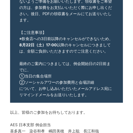
ないようご準備をお願いいたします。領収書をご希望
の方は、参加費をお支払いいただく際にお申し出くだ
さい。後日、PDFの領収書をメールにてお送りいたし
ます。
【ご注意事項】
※飲食店への3日前以降のキャンセルができないため、
8月22日（土）17:00
以降のキャンセルにつきまして
は、全額ご負担いただきますのでご注意ください。
最終のご案内につきましては、例会開始日の2日前ま
でに、
①当日の集合場所
②ソーシャルアワーの参加費用と会場詳細
について、お申し込みいただいたメールアドレス宛に
リマインドメールをお送りいたします。
以上、皆様のご参加をお待ちしております。
AES 日本支部 例会担当
喜多真一 染谷和孝 嶋田美穂 井上聡 長江和哉