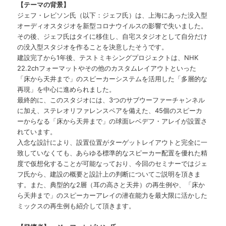
【テーマの背景】
ジェフ・レビソン氏（以下：ジェフ氏）は、上海にあった没入型
オーディオスタジオを新型コロナウイルスの影響で失いました。
その後、ジェフ氏はタイに移住し、自宅スタジオとして自分だけ
の没入型スタジオを作ることを決意したそうです。
建設完了から1年後、テストミキシングプロジェクトは、NHK
22.2chフォーマットやその他のカスタムレイアウトといった
「床から天井まで」のスピーカーシステムを活用した「多層的な
再現」を中心に進められました。
最終的に、このスタジオには、3つのサブウーファーチャンネル
に加え、ステレオリファレンスペアを備えた、45個のスピーカ
ーからなる「床から天井まで」の球面レベデフ・アレイが設置さ
れています。
入念な設計により、設置位置がターゲットレイアウトと完全に一
致していなくても、あらゆる標準的なスピーカー配置を優れた精
度で仮想化することが可能なっており、今回のセミナーではジェ
フ氏から、建設の概要と設計上の判断についてご説明を頂きま
す。また、典型的な2層（耳の高さと天井）の再生例や、「床か
ら天井まで」のスピーカーアレイの潜在能力を最大限に活かした
ミックスの再生例も紹介して頂きます。