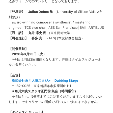
込みフォームでのエントリーとなっております。
【登壇者】
Julius Dobos 氏
（University of Silicon Valley特
別教授）
award-winning composer / synthesist / mastering
engineer, TCS vice chair, AES San Francisco| BMI | ARTISJUS
【通 訳】 丸井 淳史 氏
（東京藝術大学）
【司会進行】 喜多 真一
（AES日本支部例会担当）
【開催日時】
2026年8月25日（火）
※今回は同日2回開催となります。詳細はタイムスケジュール
をご参照ください。
【会場】
株式会社角川大映スタジオ Dubbing Stage
〒182-0025 東京都調布市多摩川6-1-1
※角川大映スタジオ正門前 集合（時間厳守）
→各回とも、5分前までにご到着くださいますようお願いいた
します。セキュリティの関係で遅れてのご参加はできません。
【タイムスケジュール】