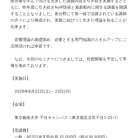
礎音響を学んで頂ける充実した講義内容を引き続き実施するとと
もに、昨年度に引き続きAoIP技術と最新動向に関する講義を開講
することとなりました。各分野にて第一線で活躍されている講師
の方々により構成され、実践に結びつく生きた理論を知ることが
出来ます。
音響理論の基礎固め、必要とする専門知識のスキルアップにご
活用頂ければ幸甚です。
なお、今回のセミナーにつきましては、対面開催を予定して準
備を進めております。
【実施日】
2026年8月22日(土)・23日(日)
【会場】
東京藝術大学 千住キャンパス（東京都足立区千住1-25-1）
【受講費】
一般・AES日本支部会員 15,000円（税込16,500円）