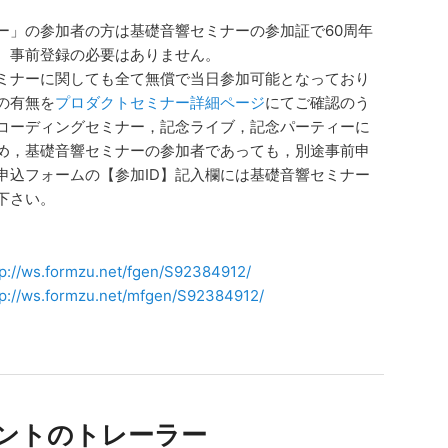
ー」の参加者の方は基礎音響セミナーの参加証で60周年
。事前登録の必要はありません。
ミナーに関しても全て無償で当日参加可能となっており
の有無を
プロダクトセミナー詳細ページ
にてご確認のう
コーディングセミナー，記念ライブ，記念パーティーに
め，基礎音響セミナーの参加者であっても，別途事前申
申込フォームの【参加ID】記入欄には基礎音響セミナー
下さい。
tp://ws.formzu.net/fgen/S92384912/
tp://ws.formzu.net/mfgen/S92384912/
ベントのトレーラー