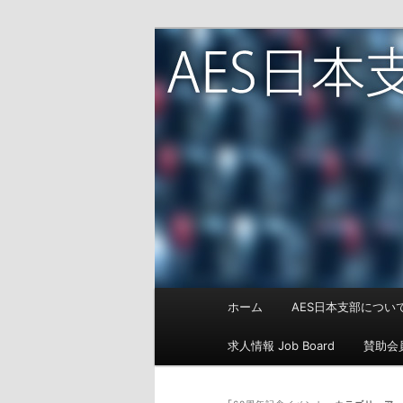
Audio Engineering Society J
AES日本支部
メ
ホーム
AES日本支部について
メ
サ
イ
ン
求人情報 Job Board
賛助会
イ
ブ
メ
ニ
ン
コ