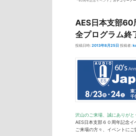
ュ
「
60周年記念イベント
」カテゴリーア
ー
コ
ン
AES日本支部6
ン
テ
全プログラム終
テ
ン
投稿日時:
2013年8月25日
投稿者:
k
ン
ツ
ツ
へ
へ
移
移
動
沢山のご来場、誠にありがと
動
AES日本支部６０周年記念
ご来場の方々、イベントにご