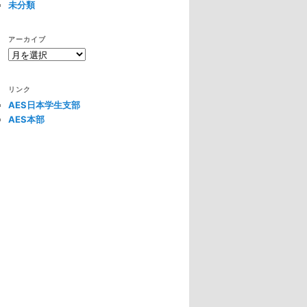
未分類
アーカイブ
ア
ー
カ
リンク
イ
AES日本学生支部
ブ
AES本部