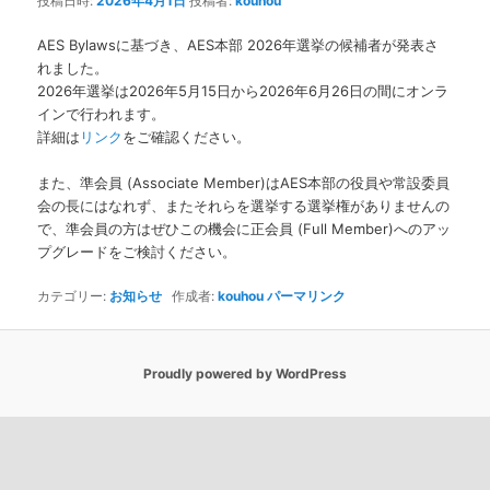
投稿日時:
2026年4月1日
投稿者:
kouhou
ツ
ン
AES Bylawsに基づき、AES本部 2026年選挙の候補者が発表さ
へ
れました。
2026年選挙は2026年5月15日から2026年6月26日の間にオンラ
移
インで行われます。
詳細は
リンク
をご確認ください。
動
また、準会員 (Associate Member)はAES本部の役員や常設委員
会の長にはなれず、またそれらを選挙する選挙権がありませんの
で、準会員の方はぜひこの機会に正会員 (Full Member)へのアッ
プグレードをご検討ください。
カテゴリー:
お知らせ
作成者:
kouhou
パーマリンク
Proudly powered by WordPress