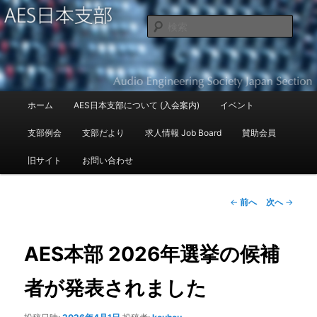
Audio Engineering Society Japan Section
検
索
AES日本支部
メ
ホーム
AES日本支部について (入会案内)
イベント
メ
イ
ン
支部例会
支部だより
求人情報 Job Board
賛助会員
イ
メ
ニ
旧サイト
お問い合わせ
ン
ュ
ー
コ
投
←
前へ
次へ
→
稿
ン
ナ
ビ
AES本部 2026年選挙の候補
テ
ゲ
ー
者が発表されました
ン
シ
ョ