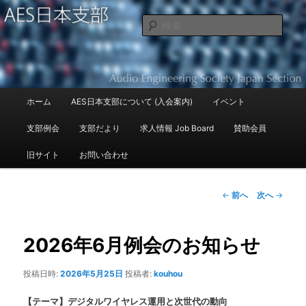
Audio Engineering Society Japan Section
検
索
AES日本支部
メ
ホーム
AES日本支部について (入会案内)
イベント
メ
イ
ン
支部例会
支部だより
求人情報 Job Board
賛助会員
イ
メ
ニ
旧サイト
お問い合わせ
ン
ュ
ー
コ
投
←
前へ
次へ
→
稿
ン
ナ
ビ
2026年6月例会のお知らせ
テ
ゲ
ー
投稿日時:
2026年5月25日
投稿者:
kouhou
ン
シ
ョ
【テーマ】デジタルワイヤレス運用と次世代の動向