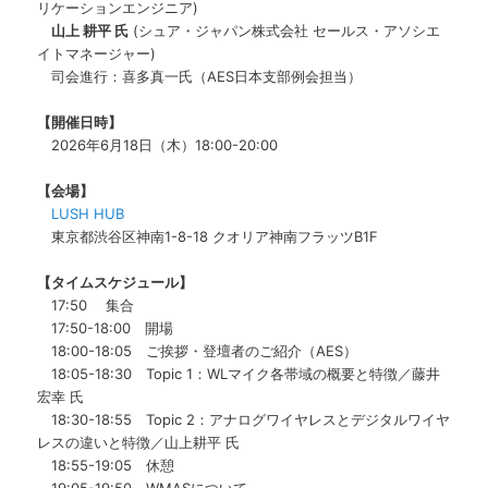
リケーションエンジニア)
山上 耕平 氏
(シュア・ジャパン株式会社 セールス・アソシエ
イトマネージャー)
司会進行：喜多真一氏（AES日本支部例会担当）
【開催日時】
2026年6月18日（木）18:00-20:00
【会場】
LUSH HUB
東京都渋谷区神南1-8-18 クオリア神南フラッツB1F
【タイムスケジュール】
17:50 集合
17:50-18:00 開場
18:00-18:05 ご挨拶・登壇者のご紹介（AES）
18:05-18:30 Topic 1：WLマイク各帯域の概要と特徴／藤井
宏幸 氏
18:30-18:55 Topic 2：アナログワイヤレスとデジタルワイヤ
レスの違いと特徴
／山上耕平 氏
18:55-19:05 休憩