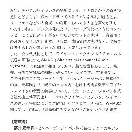
ツ
ン
近年、デジタルワイヤレスの登場により、アナログからの置き換
へ
えにとどまらず、映画・ドラマでの多チャンネル利用はもとよ
り、フェスなどの大会場での利用においても大きな変化が生じて
移
います。特に、デジタル化により、アナログ時代のようなコンパ
ンダーによる圧縮・伸長を行わないサウンドが実現し、音質面で
動
の改善がなされています。さらに、遠隔操作の実現など、従来で
は考えられないほど高度な運用が可能となっています。
また、次世代技術として、ワイヤレスマイクのマルチチャンネル
伝送を可能にするWMAS（Wireless Multichannel Audio
Systems）にも注目が集まっており、新たな選択肢として、現
在、各国でWMASの採用が進んでいる状況です。 本講演では、
この分野のエキスパートとして、ゼンハイザージャパン株式会社
の藤井宏幸氏より、現在の日本国内における各周波数帯のワイヤ
レスマイクの概要と特徴について、また、シュア・ジャパン株式
会社の山上耕平氏より、アナログワイヤレスとデジタルワイヤレ
スの違いと特徴についてご解説いただきます。さらに、WMASに
関しても、両氏より最新動向を交えながらご紹介いただきます。
【講演者】
藤井 宏幸 氏
(ゼンハイザージャパン株式会社 テクニカルアプ