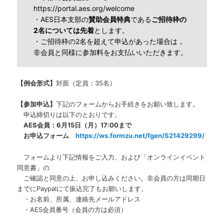
https://portal.aes.org/welcome
・AES日本支部の
賛助会員特典
である
ご招待枠の
2名については先着
とします。
・ご招待枠の2名を超えて申込があった場合は，
非会員と同様に参加料をお支払いいただきます。
【例会形式】
対面（定員：35名）
【参加申込】
下記のフォームからお手続きをお願い致します。
申込締切りは以下のとおりです。
AES会員：6月15日（月）17:00まで
お申込フォーム
https://ws.formzu.net/fgen/S21429299/
フォームより下記情報をご入力、および「オンラインイベント
同意書」の
ご確認と同意の上、お申し込みください。非会員の方は同期日
までにPaypalにて振込完了もお願いします。
・お名前、所属、連絡先メールアドレス
・AES会員番号（会員の方は必須）