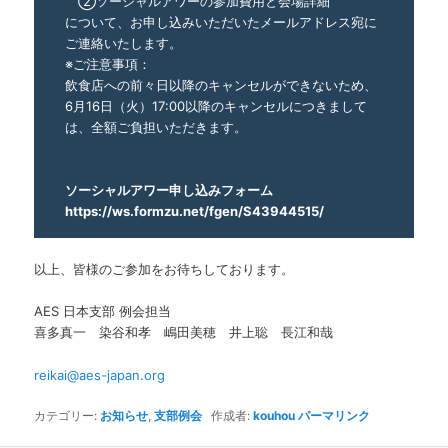
②ソーシャルアワーの参加費用と会場詳細
について、お申し込みいただいたメールアドレス宛に
ご連絡いたします。
※ご注意事項：
飲食店への前々日以降のキャンセルができないため、
6月16日（火）17:00以降のキャンセルにつきまして
は、全額ご負担いただきます。
ソーシャルアワー申し込みフォーム
https://ws.formzu.net/fgen/S43944515/
以上、皆様のご参加をお待ちしております。
AES 日本支部 例会担当
喜多真一 染谷和孝 嶋田美穂 井上聡 長江和哉
reikai@aes-japan.org
カテゴリー:
お知らせ
,
支部例会
作成者:
kouhou
パーマリンク